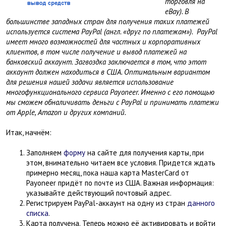
торговля на
eBay). В
большинстве западных стран для получения таких платежей
используется система PayPal (англ. «друг по платежам»). PayPal
имеет много возможностей для частных и корпоративных
клиентов, в том числе получение и вывод платежей на
банковский аккаунт. Загвоздка заключается в том, что этот
аккаунт должен находиться в США. Оптимальным вариантом
для решения нашей задачи является использование
многофункционального сервиса Payoneer. Именно с его помощью
мы сможем обналичивать деньги с PayPal и принимать платежи
от Apple, Amazon и других компаний.
Итак, начнём:
Заполняем
форму
на сайте для получения карты, при
этом, внимательно читаем все условия. Придется ждать
примерно месяц, пока наша карта MasterCard от
Payoneer придёт по почте из США. Важная информация:
указывайте действующий почтовый адрес.
Регистрируем PayPal-аккаунт на одну из стран
данного
списка
.
Карта получена. Теперь можно её активировать и войти