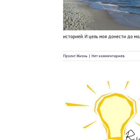
ли кто я. Учеба в Польше
Проект Жизнь
историей. И цель моя донести до мо
Проект Жизнь
|
Нет комментариев
Жить идеей
Секреты жизни