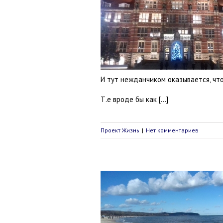
в Польше первый день
Проект Жизнь
И тут нежданчиком оказывается, что
Т.е вроде бы как […]
Проект Жизнь
|
Нет комментариев