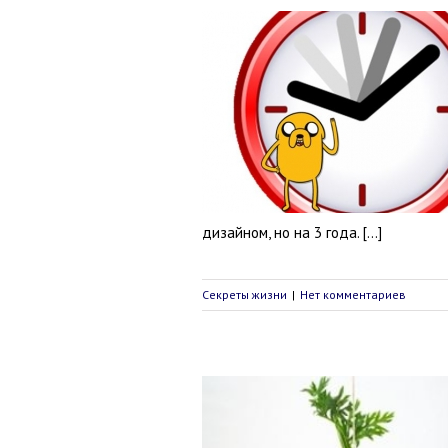
сть важнее времени
Секреты жизни
дизайном, но на 3 года. […]
Секреты жизни
|
Нет комментариев