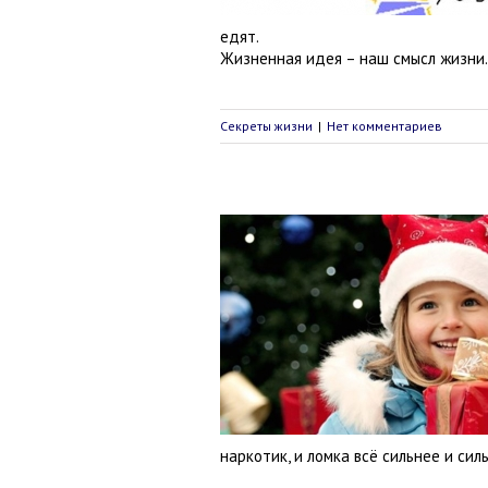
едят.
Жизненная идея – наш смысл жизни.
Секреты жизни
|
Нет комментариев
о такое счастье
Секреты жизни
наркотик, и ломка всё сильнее и силь