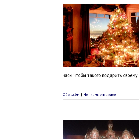
 своему чаду на Новый Год
Обо всём
часы чтобы такого подарить своему 
Обо всём
|
Нет комментариев