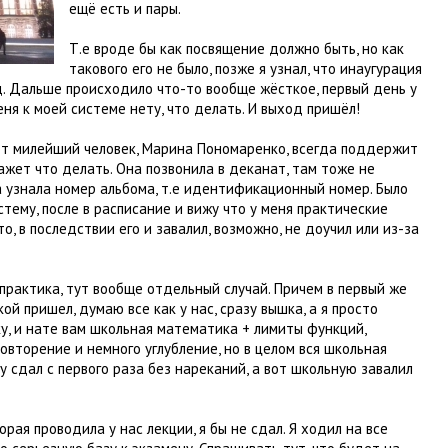
ещё есть и пары.
Т.е вроде бы как посвящение должно быть, но как
такового его не было, позже я узнал, что инаугурация
д. Дальше происходило что-то вообще жёсткое, первый день у
еня к моей системе нету, что делать. И выход пришёл!
т милейший человек, Марина Пономаренко, всегда поддержит
жет что делать. Она позвонила в деканат, там тоже не
а узнала номер альбома, т.е идентификационный номер. Было
истему, после в расписание и вижу что у меня практические
о, в последствии его и завалил, возможно, не доучил или из-за
практика, тут вообще отдельный случай. Причем в первый же
ой пришел, думаю все как у нас, сразу вышка, а я просто
у, и нате вам школьная математика + лимиты функций,
повторение и немного углубление, но в целом вся школьная
у сдал с первого раза без нареканий, а вот школьную завалил
орая проводила у нас лекции, я бы не сдал. Я ходил на все