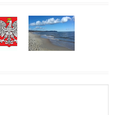
знь или кто я.
ба в Польше