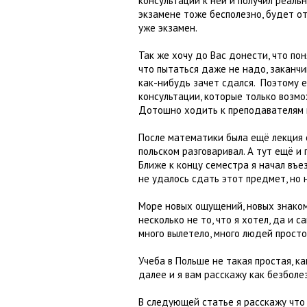
консультации к ней и получил реальн
экзамене тоже бесполезно, будет отв
уже экзамен.
Так же хочу до Вас донести, что по
что пытаться даже не надо, заканчи
как-нибудь зачет сдался. Поэтому е
консультации, которые только возмо
Дотошно ходить к преподавателям н
После математики была ещё лекция с
польском разговаривал. А тут ещё и 
Ближе к концу семестра я начал въез
не удалось сдать этот предмет, но 
Море новых ощущений, новых знаком
несколько не то, что я хотел, да и 
много вылетело, много людей прост
Учеба в Польше не такая простая, к
далее и я вам расскажу как безболе
В следующей статье я расскажу что 