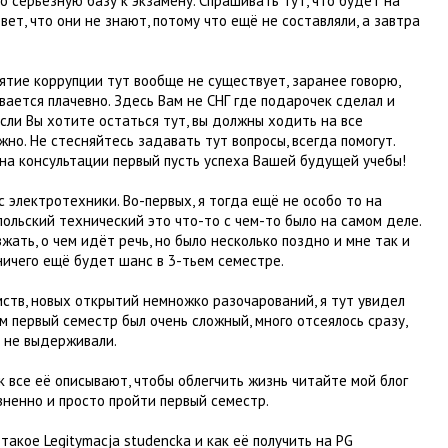
о серьезную базу к экзамену. Спрашивать тут, что будет на
ет, что они не знают, потому что ещё не составляли, а завтра
нятие коррупции тут вообще не существует, заранее говорю,
вается плачевно. Здесь Вам не СНГ где подарочек сделал и
сли Вы хотите остаться тут, вы должны ходить на все
жно. Не стесняйтесь задавать тут вопросы, всегда помогут.
а консультации первый пусть успеха Вашей будущей учебы!
 электротехники. Во-первых, я тогда ещё не особо то на
польский технический это что-то с чем-то было на самом деле.
жать, о чем идёт речь, но было несколько поздно и мне так и
ничего ещё будет шанс в 3-тьем семестре.
ств, новых открытий немножко разочарований, я тут увидел
сам первый семестр был очень сложный, много отсеялось сразу,
о не выдерживали.
ак все её описывают, чтобы облегчить жизнь читайте мой блог
зненно и просто пройти первый семестр.
такое Legitymacja studencka и как её получить на PG