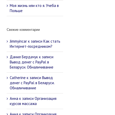
Моя жизнь или кто я. Учеба в
Польше
Свежие комментарии
Jimmyincar
к записи
Как стать
Интернет-посредником?
Данил Бердачук
к записи
Вывод денег с PayPal в
Беларуси. Обналичивание
Catherine
к записи
Вывод
денег с PayPal в Беларуси.
Обналичивание
Анна
к записи
Организация
курсов массажа
Анна
к записи
Организация