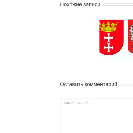
Похожие записи
Прописка в Гданьске для
Моя жи
студентов
Уче
Оставить комментарий