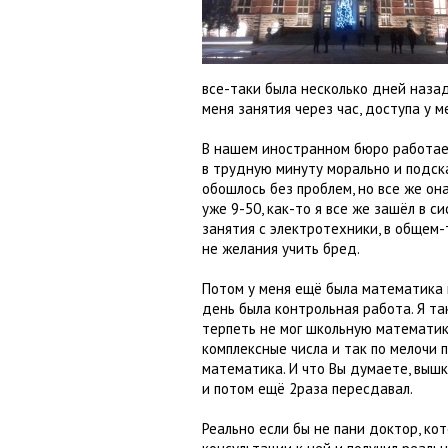
все-таки была несколько дней наза
меня занятия через час, доступа у м
В нашем иностранном бюро работае
в трудную минуту морально и подска
обошлось без проблем, но все же он
уже 9-50, как-то я все же зашёл в с
занятия с электротехники, в общем-т
не желания учить бред.
Потом у меня ещё была математика 
день была контрольная работа. Я так
терпеть не мог школьную математик
комплексные числа и так по мелочи 
математика. И что Вы думаете, вышк
и потом ещё 2раза пересдавал.
Реально если бы не пани доктор, кот