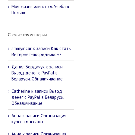
Моя жизнь или кто я. Учеба в
Польше
Свежие комментарии
Jimmyincar
к записи
Как стать
Интернет-посредником?
Данил Бердачук
к записи
Вывод денег с PayPal в
Беларуси. Обналичивание
Catherine
к записи
Вывод
денег с PayPal в Беларуси.
Обналичивание
Анна
к записи
Организация
курсов массажа
Анна
к записи
Организация