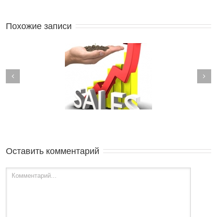
Похожие записи
 стратегий роста
Как открыть магазин
компании
одежды
Оставить комментарий