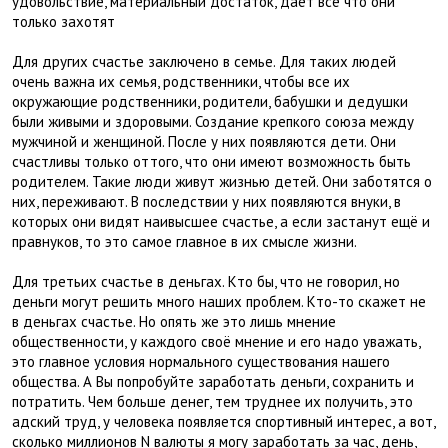
удовольствие, материальный достаток, даёт всё что они
только захотят
Для других счастье заключено в семье. Для таких людей
очень важна их семья, родственники, чтобы все их
окружающие родственники, родители, бабушки и дедушки
были живыми и здоровыми. Создание крепкого союза между
мужчиной и женщиной. После у них появляются дети. Они
счастливы только оттого, что они имеют возможность быть
родителем. Такие люди живут жизнью детей. Они заботятся о
них, переживают. В последствии у них появляются внуки, в
которых они видят наивысшее счастье, а если застанут ещё и
правнуков, то это самое главное в их смысле жизни.
Для третьих счастье в деньгах. Кто бы, что не говорил, но
деньги могут решить много наших проблем. Кто-то скажет не
в деньгах счастье. Но опять же это лишь мнение
общественности, у каждого своё мнение и его надо уважать,
это главное условия нормального существования нашего
общества. А Вы попробуйте заработать деньги, сохранить и
потратить. Чем больше денег, тем труднее их получить, это
адский труд, у человека появляется спортивный интерес, а вот,
сколько миллионов N валюты я могу заработать за час, день,